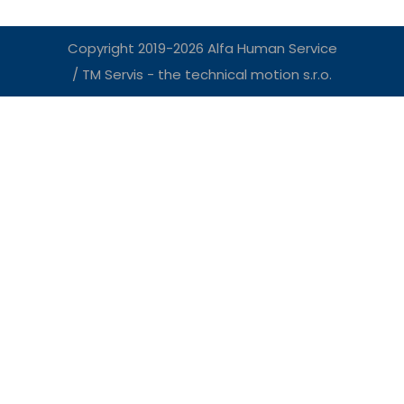
Copyright 2019-2026 Alfa Human Service
/ TM Servis - the technical motion s.r.o.