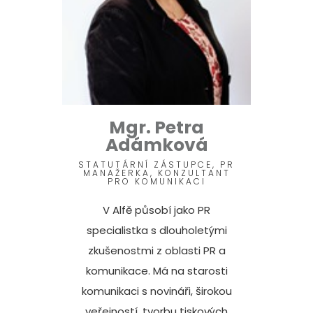
Mgr. Petra
Adámková
STATUTÁRNÍ ZÁSTUPCE, PR
MANAŽERKA, KONZULTANT
PRO KOMUNIKACI
V Alfě působí jako PR
specialistka s dlouholetými
zkušenostmi z oblasti PR a
komunikace. Má na starosti
komunikaci s novináři, širokou
veřejností, tvorbu tiskových