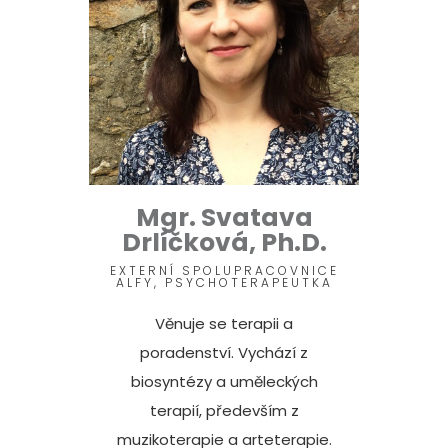
Mgr. Svatava
Drlíčková, Ph.D.
EXTERNÍ SPOLUPRACOVNICE
ALFY, PSYCHOTERAPEUTKA
Věnuje se terapii a
poradenství. Vychází z
biosyntézy a uměleckých
terapií, především z
muzikoterapie a arteterapie.