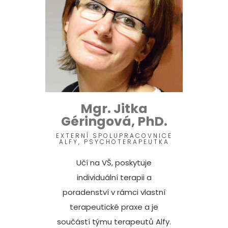
Mgr. Jitka
Géringová, PhD.
EXTERNÍ SPOLUPRACOVNICE
ALFY, PSYCHOTERAPEUTKA
Učí na VŠ, poskytuje
individuální terapii a
poradenství v rámci vlastní
terapeutické praxe a je
součástí týmu terapeutů Alfy.