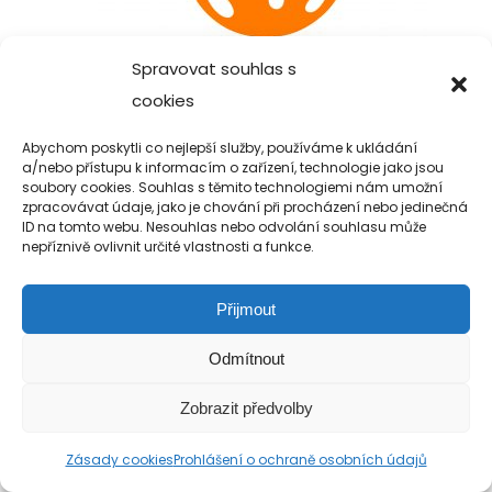
Spravovat souhlas s
cookies
Abychom poskytli co nejlepší služby, používáme k ukládání
a/nebo přístupu k informacím o zařízení, technologie jako jsou
soubory cookies. Souhlas s těmito technologiemi nám umožní
zpracovávat údaje, jako je chování při procházení nebo jedinečná
ID na tomto webu. Nesouhlas nebo odvolání souhlasu může
Copyright 2019-2026 Alfa Human Service
nepříznivě ovlivnit určité vlastnosti a funkce.
/ TM Servis - the technical motion s.r.o.
Přijmout
Odmítnout
Zobrazit předvolby
Zásady cookies
Prohlášení o ochraně osobních údajů