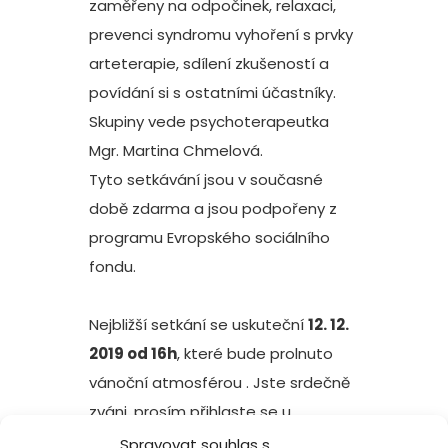
zaměřeny na odpočinek, relaxaci,
prevenci syndromu vyhoření s prvky
arteterapie, sdílení zkušeností a
povídání si s ostatními účastníky.
Skupiny vede psychoterapeutka
Mgr. Martina Chmelová.
Tyto setkávání jsou v současné
době zdarma a jsou podpořeny z
programu Evropského sociálního
fondu.
Nejbližší setkání se uskuteční
12. 12.
2019 od 16h
, které bude prolnuto
vánoční atmosférou . Jste srdečně
zváni, prosím přihlaste se u
koordinátorky Kristýny Padrtové.
Spravovat souhlas s