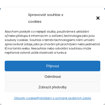
Copyright 2019-2026 Alfa Human Service
Spravovat souhlas s
/ TM Servis - the technical motion s.r.o.
cookies
Abychom poskytli co nejlepší služby, používáme k ukládání
a/nebo přístupu k informacím o zařízení, technologie jako jsou
soubory cookies. Souhlas s těmito technologiemi nám umožní
zpracovávat údaje, jako je chování při procházení nebo jedinečná
ID na tomto webu. Nesouhlas nebo odvolání souhlasu může
nepříznivě ovlivnit určité vlastnosti a funkce.
Přijmout
Odmítnout
Zobrazit předvolby
Zásady cookies
Prohlášení o ochraně osobních údajů