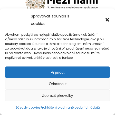
Spravovat souhlas s
cookies
Abychom poskytli co nejlepší služby, používáme k ukládání
a/nebo přístupu k informacím o zařízení, technologie jako jsou
Copyright 2019-2026 Alfa Human Service
soubory cookies. Souhlas s těmito technologiemi nám umožní
/ TM Servis - the technical motion s.r.o.
zpracovávat údaje, jako je chování při procházení nebo jedinečná
ID na tomto webu. Nesouhlas nebo odvolání souhlasu může
nepříznivě ovlivnit určité vlastnosti a funkce.
Přijmout
Odmítnout
Zobrazit předvolby
Zásady cookies
Prohlášení o ochraně osobních údajů