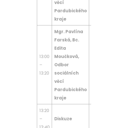
věcí
kraji
Pardubického
kraje
Mgr. Pavlína
Farská, Bc.
Edita
Charakter prác
13:00
Moučková,
sociálního
–
Odbor
pracovníka
13:20
sociálních
v době COVIDu
věcí
Pardubického
kraje
13:20
–
Diskuze
Dotazy i přede
13:40