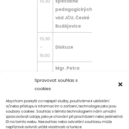
15:30
speciálně
péče v teorii a
pedagogických
praxi
věd JČU, České
Video o sborn
Budějovice
15:30
–
Diskuze
Dotazy i pře
16:00
Mgr. Petra
Kampaň Chr
Adámková,
pečujícím
Spravovat souhlas s
16:00
Alfa Human
Ukončení
cookies
Service
konference
Abychom poskytli co nejlepší služby, používáme k ukládání
a/nebo přístupu k informacím o zařízení, technologie jako jsou
Konferenci a diskuze
soubory cookies. Souhlas s těmito technologiemi nám umožní
moderuje Mgr. Vladislav Fryč
zpracovávat údaje, jako je chování při procházení nebo jedinečná
ID na tomto webu. Nesouhlas nebo odvolání souhlasu může
nepříznivě ovlivnit určité vlastnosti a funkce.