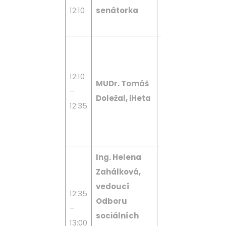
12:10
senátorka
sociální politik
Senátu PČR
Celospolečens
pohled na
12:10
onemocnění an
MUDr. Tomáš
–
vyznáme se ve
Doležal, iHeta
12:35
zdravotně-
sociálním
pomezí?
Ing. Helena
Zahálková,
vedoucí
Transformační
12:35
Odboru
procesy
–
sociálních
v Pardubickém
13:00