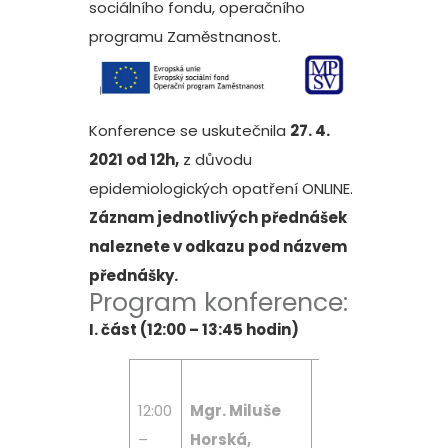
sociálního fondu, operačního
programu Zaměstnanost.
Konference se uskutečnila
27. 4.
2021 od 12h,
z důvodu
epidemiologických opatření ONLINE.
Záznam jednotlivých přednášek
naleznete v odkazu pod názvem
přednášky.
Program konference:
I. část (12:00 – 13:45 hodin)
Úvodní slovo
12:00
Mgr. Miluše
předsedkyně
–
Horská,
Výboru pro