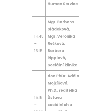
Human Service
postižením v
době COVIDu
Mgr. Barbora
Sládeková,
Psychická pr
14:45
Mgr. Veronika
v době covido
–
Rešková,
Krizová linka
15:15
Barbora
Sociální klinik
Ripplová,
#zmuzesvic
Sociální klinika
doc.PhDr. Adéla
Představení
Mojžíšová,
recenzované
Ph.D., ředitelka
sborníku
15:15
Ústavu
odborných
–
sociálních a
statí Neformá