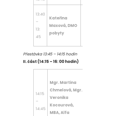
Informace o
13:40
Kateřina
knížce, pozván
–
Maxová, DMO
na
13:
pobyty
webinář/besed
45
www.dmopobyty
Přestávka 13:45 – 14:15 hodin
II. část (14:15 – 16: 00 hodin)
Podpora
Mgr. Martina
pečujících
Chmelová, Mgr.
v době COVID
14:15
Veronika
Sdílená péče 
–
Kocourová,
rodinách s dě
14:45
MBA, Alfa
se zdravotní