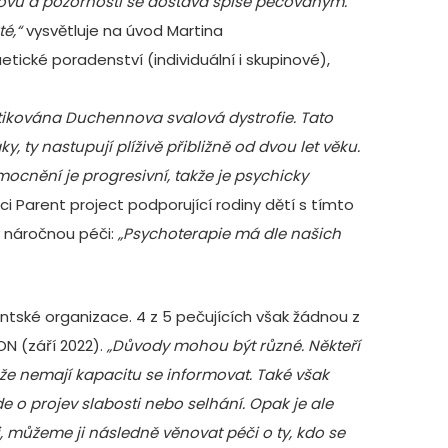
omovů a pozornosti se dostává spíše pečovaným.
té,“
vysvětluje na úvod Martina
tické poradenství (individuální i skupinové),
ikována Duchennova svalová dystrofie. Tato
 ty nastupují plíživě přibližně od dvou let věku.
mocnění je progresivní, takže je psychicky
aci
Parent project
podporující rodiny dětí s tímto
ky náročnou péči:
„Psychoterapie má dle našich
entské organizace. 4 z 5 pečujících však žádnou z
ON (září 2022).
„Důvody mohou být různé. Někteří
že nemají kapacitu se informovat. Také však
jde o projev slabosti nebo selhání. Opak je ale
 můžeme ji následně věnovat péči o ty, kdo se