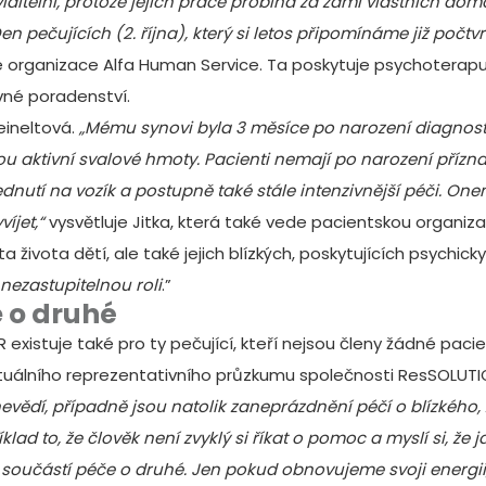
eviditelní, protože jejich práce probíhá za zdmi vlastních d
n pečujících (2. října), který si letos připomínáme již počtvr
é organizace
Alfa Human Service
. Ta poskytuje psychoterapue
vné poradenství.
eineltová.
„Mému synovi byla 3 měsíce po narození diagnost
aktivní svalové hmoty. Pacienti nemají po narození příznaky,
ednutí na vozík a postupně také stále intenzivnější péči. One
íjet,“
vysvětluje Jitka, která také vede pacientskou organiz
 života dětí, ale také jejich blízkých, poskytujících psychic
ezastupitelnou roli
.”
e o druhé
xistuje také pro ty pečující, kteří nejsou členy žádné paci
aktuálního reprezentativního průzkumu společnosti ResSOLUTI
ědí, případně jsou natolik zaneprázdnění péčí o blízkého, 
klad to, že člověk není zvyklý si říkat o pomoc a myslí si, že 
součástí péče o druhé. Jen pokud obnovujeme svoji energii,