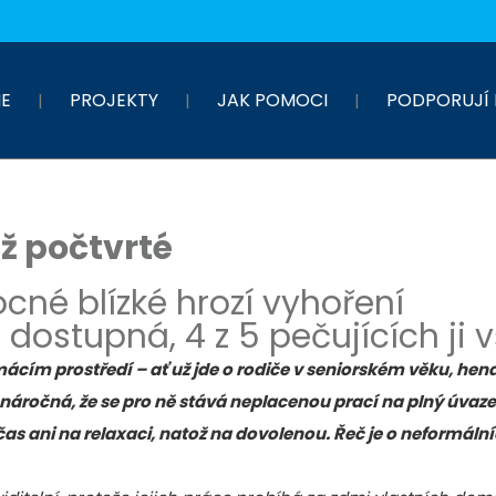
E
PROJEKTY
JAK POMOCI
PODPORUJÍ 
iž počtvrté
né blízké hrozí vyhoření
ostupná, 4 z 5 pečujících ji v
mácím prostředí – ať už jde o rodiče v seniorském věku, h
náročná, že se pro ně stává neplacenou prací na plný úvaz
as ani na relaxaci, natož na dovolenou. Řeč je o neformálníc