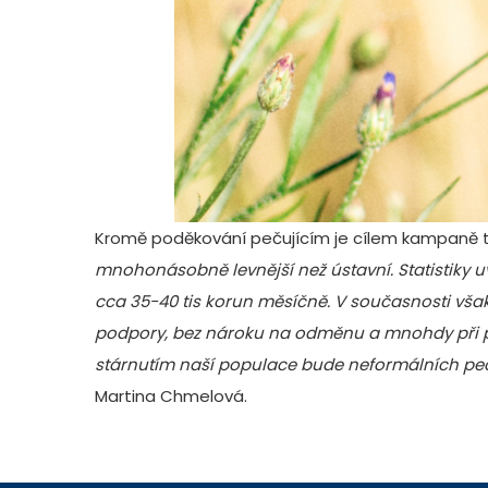
Kromě poděkování pečujícím je cílem kampaně tak
mnohonásobně levnější než ústavní. Statistiky uv
cca 35-40 tis korun měsíčně. V současnosti však
podpory, bez nároku na odměnu a mnohdy při prác
stárnutím naší populace bude neformálních pečuj
Martina Chmelová.