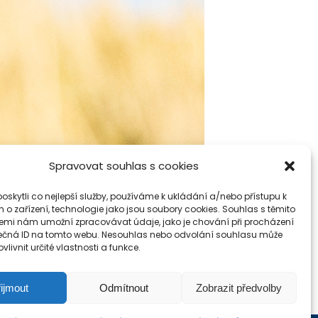
ciální a zdravotnický systém.
„Domácí péče je
Spravovat souhlas s cookies
edy domácí péče cca 15-17 tis. versus ústavní
ků dělají svou práci bez jakékoliv kompenzace a
skytli co nejlepší služby, používáme k ukládání a/nebo přístupu k
 o zařízení, technologie jako jsou soubory cookies. Souhlas s těmito
h není doposud legislativně ukotvena. Se
emi nám umožní zpracovávat údaje, jako je chování při procházení
ečná ID na tomto webu. Nesouhlas nebo odvolání souhlasu může
valitní podpůrný systém,“
dodává na závěr
vlivnit určité vlastnosti a funkce.
ijmout
Odmítnout
Zobrazit předvolby