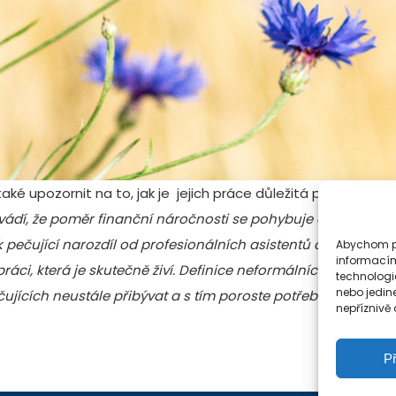
é upozornit na to, jak je jejich práce důležitá pro český so
ádí, že poměr finanční náročnosti se pohybuje cca 1:2,5 – t
 pečující narozdíl od profesionálních asistentů či zdravotní
Abychom po
informacím
i, která je skutečně živí. Definice neformálních pečujícíc
technologi
nebo jedin
ících neustále přibývat a s tím poroste potřeba vytvářet k
nepříznivě o
Př