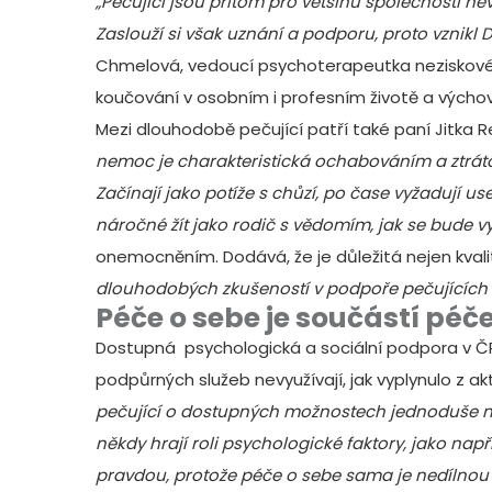
„Pečující jsou přitom pro většinu společnosti n
Zaslouží si však uznání a podporu, proto vznikl De
Chmelová, vedoucí psychoterapeutka neziskov
koučování v osobním i profesním životě a výcho
Mezi dlouhodobě pečující patří také paní Jitka R
nemoc je charakteristická ochabováním a ztrátou 
Začínají jako potíže s chůzí, po čase vyžadují us
náročné žít jako rodič s vědomím, jak se bude vyv
onemocněním. Dodává, že je důležitá nejen kvalita
dlouhodobých zkušeností v podpoře pečujících n
Péče o sebe je součástí péč
Dostupná psychologická a sociální podpora v ČR e
podpůrných služeb nevyužívají, jak vyplynulo z 
pečující o dostupných možnostech jednoduše nev
někdy hrají roli psychologické faktory, jako napří
pravdou, protože péče o sebe sama je nedílnou 