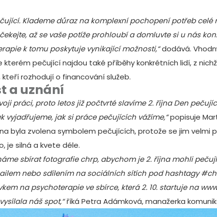
.
 pečující. Klademe důraz na komplexní pochopení potřeb celé 
čekejte, až se vaše potíže prohloubí a
domluvte si u nás kon
rapie k tomu poskytuje vynikající možnosti,“
dodává. Vhodný
ve kterém pečující najdou také příběhy konkrétních lidí, z nich
 kteří rozhodují o financování služeb.
st a uznání
oji práci, proto letos již počtvrté slavíme 2. října Den pečuj
 vyjadřujeme, jak si práce pečujících vážíme,“
popisuje Mart
 byla zvolena symbolem pečujících, protože se jim velmi p
, je silná a kvete déle.
áme sbírat fotografie chrp, abychom je 2. října mohli pečuj
-mailem nebo sdílením na sociálních sítích pod hashtagy #
ěvkem na psychoterapie
ve sbírce
, která 2. 10. startuje na
www.
 vysílala náš spot,“
říká Petra Adámková, manažerka komunik