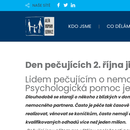
NAŠE SÍTĚ
KDO JSME
CO DĚLÁM
Den pečujících 2. října j
Lidem pečujícím o nemoc
Psychologická pomoc je d
Dlouhodobě se starají o někoho z blízkých v do
nemocného partnera. Často je péče tak časově 
realizovat, věnovat se koníčkům, často nemají č
kvalifikovaných odhadů více než jeden milion.