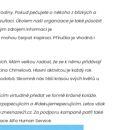
rodiny. Pokud pečujete o někoho z blízkých a
zultaci
. Úkolem naší organizace je také působit
m zdrojem informací je
ž mohou čerpat inspiraci. Příručka je vhodná i
ících. Mám velkou radost, že se k němu přidávají
ina Chmelová. Hlavní aktivitou je každý rok
odobá. Skromně nás těší krásou svých květů u
ícím virtuálně předat ve formě krásné koláže.
chrpapecujicim a #dekujemepecujicim. Letos však
znesnaze21.cz
. Za podporu kampaně patří také
ace Alfa Human Service.