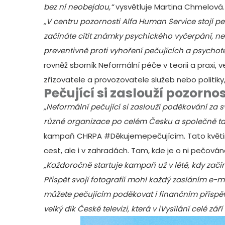
bez ní neobejdou,“
vysvětluje Martina Chmelová
„​​V centru pozornosti Alfa Human Service stojí
začínáte cítit známky psychického vyčerpání, ne
preventivně proti vyhoření pečujících a psychote
rovněž sborník
Neformální péče v teorii a praxi
, 
zřizovatele a provozovatele služeb nebo politiky,
Pečující si zaslouží pozorno
„Neformální pečující si zaslouží poděkování za sv
různé organizace po celém Česku a společně tak
kampaň CHRPA #Děkujemepečujícím. Tato květina
cest, ale i v zahradách. Tam, kde je o ni pečováno
„Každoročně startuje kampaň už v létě, kdy začín
Přispět svojí fotografií mohl každý zasláním e
můžete pečujícím poděkovat i finančním přísp
velký dík České televizi, která v iVysílání celé září