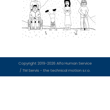
Copyright 2019-2026 Alfa Human Service
/ TM Servis - the technical motion s.r.o.