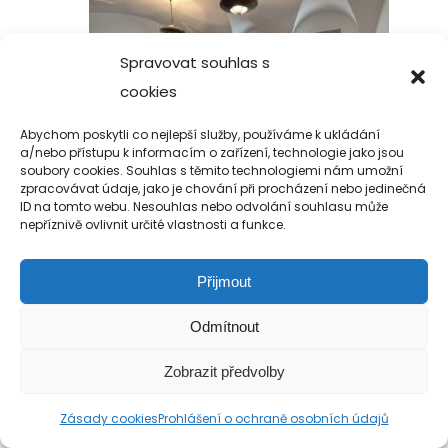
Spravovat souhlas s
cookies
Abychom poskytli co nejlepší služby, používáme k ukládání
a/nebo přístupu k informacím o zařízení, technologie jako jsou
soubory cookies. Souhlas s těmito technologiemi nám umožní
zpracovávat údaje, jako je chování při procházení nebo jedinečná
ID na tomto webu. Nesouhlas nebo odvolání souhlasu může
nepříznivě ovlivnit určité vlastnosti a funkce.
Přijmout
Copyright 2019-2026 Alfa Human Service
/ TM Servis - the technical motion s.r.o.
Odmítnout
Zobrazit předvolby
Zásady cookies
Prohlášení o ochraně osobních údajů