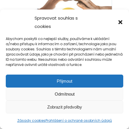
Spravovat souhlas s
cookies
Abychom poskytli co nejlepší služby, používáme k ukládání
a/nebo přístupu k informacím o zařízení, technologie jako jsou
soubory cookies. Souhlas s těmito technologiemi nám umožní
zpracovávat údaje, jako je chování při procházení nebo jedinečná
ID na tomto webu. Nesouhlas nebo odvolání souhlasu může
nepříznivě ovlivnit určité vlastnosti a funkce.
Přijmout
Odmítnout
Copyright 2019-2026 Alfa Human Service
/ TM Servis - the technical motion s.r.o.
Zobrazit předvolby
Zásady cookies
Prohlášení o ochraně osobních údajů