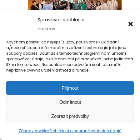
Spravovat souhlas s
cookies
Abychom poskytli co nejlepší služby, používáme k ukládání
a/nebo přístupu k informacím o zařízení, technologie jako jsou
soubory cookies. Souhlas s těmito technologiemi nám umožní
zpracovávat údaje, jako je chování při procházení nebo jedinečná
ID na tomto webu. Nesouhlas nebo odvolání souhlasu může
nepříznivě ovlivnit určité vlastnosti a funkce.
Copyright 2019-2026 Alfa Human Service
/ TM Servis - the technical motion s.r.o.
Přijmout
Odmítnout
Zobrazit předvolby
Zásady cookies
Prohlášení o ochraně osobních údajů