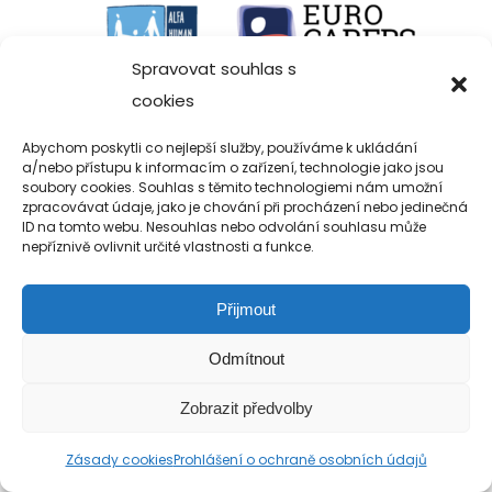
Spravovat souhlas s
cookies
Abychom poskytli co nejlepší služby, používáme k ukládání
a/nebo přístupu k informacím o zařízení, technologie jako jsou
Copyright 2019-2026 Alfa Human Service
soubory cookies. Souhlas s těmito technologiemi nám umožní
zpracovávat údaje, jako je chování při procházení nebo jedinečná
/ TM Servis - the technical motion s.r.o.
ID na tomto webu. Nesouhlas nebo odvolání souhlasu může
nepříznivě ovlivnit určité vlastnosti a funkce.
Přijmout
Odmítnout
Zobrazit předvolby
Zásady cookies
Prohlášení o ochraně osobních údajů