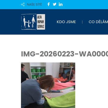
NAŠE SÍTĚ
KDO JSME
CO DĚLÁM
IMG-20260223-WA000