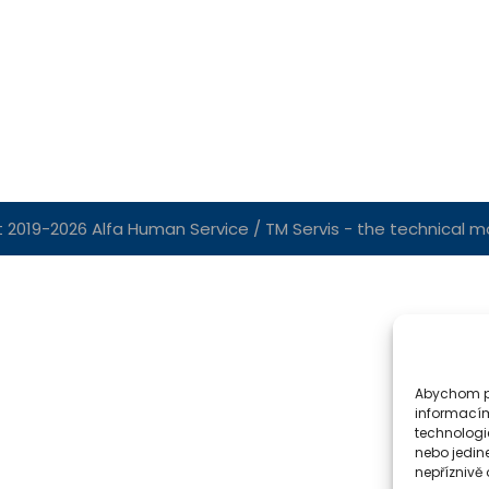
 2019-2026 Alfa Human Service / TM Servis - the technical mot
Abychom po
informacím
technologi
nebo jedin
nepříznivě o