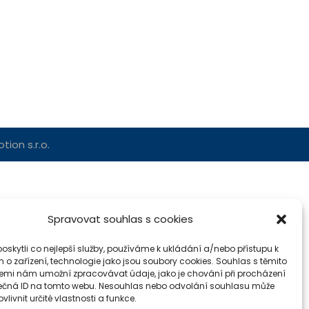
ion s.r.o.
Spravovat souhlas s cookies
skytli co nejlepší služby, používáme k ukládání a/nebo přístupu k
 o zařízení, technologie jako jsou soubory cookies. Souhlas s těmito
emi nám umožní zpracovávat údaje, jako je chování při procházení
ečná ID na tomto webu. Nesouhlas nebo odvolání souhlasu může
vlivnit určité vlastnosti a funkce.