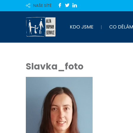
NAŠE SÍTĚ
KDO JSME
CO DĚLÁM
Slavka_foto