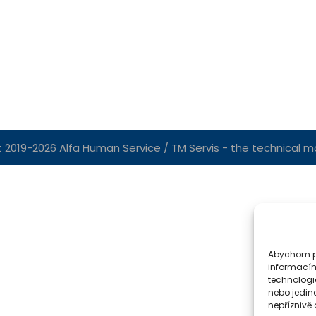
 2019-2026 Alfa Human Service / TM Servis - the technical mot
Abychom po
informacím
technologi
nebo jedin
nepříznivě o