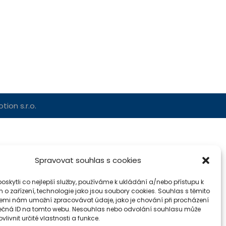
ion s.r.o.
Spravovat souhlas s cookies
skytli co nejlepší služby, používáme k ukládání a/nebo přístupu k
 o zařízení, technologie jako jsou soubory cookies. Souhlas s těmito
emi nám umožní zpracovávat údaje, jako je chování při procházení
ečná ID na tomto webu. Nesouhlas nebo odvolání souhlasu může
vlivnit určité vlastnosti a funkce.