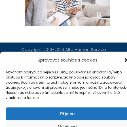
Copyright 2019-2026 Alfa Human Service
/ TM Servis - the technical motion s.r.o.
Spravovat souhlas s cookies
Abychom poskytli co nejlepší služby, používáme k ukládání a/nebo
přístupu k informacím o zařízení, technologie jako jsou soubory
cookies. Souhlas s těmito technologiemi nám umožní zpracovávat
údaje, jako je chování při procházení nebo jedinečná ID na tomto web
Nesouhlas nebo odvolání souhlasu může nepříznivě ovlivnit určité
vlastnosti a funkce.
Přijmout
Odmítnout