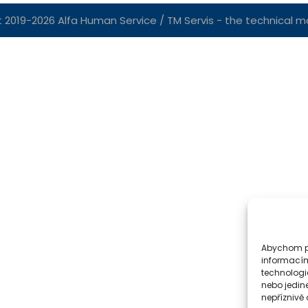
 2019-2026 Alfa Human Service / TM Servis - the technical mot
Abychom po
informacím
technologi
nebo jedin
nepříznivě o