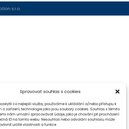
ion s.r.o.
Spravovat souhlas s cookies
skytli co nejlepší služby, používáme k ukládání a/nebo přístupu k
 o zařízení, technologie jako jsou soubory cookies. Souhlas s těmito
emi nám umožní zpracovávat údaje, jako je chování při procházení
ečná ID na tomto webu. Nesouhlas nebo odvolání souhlasu může
vlivnit určité vlastnosti a funkce.