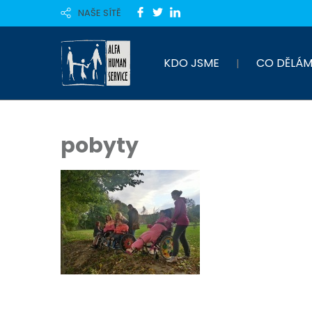
NAŠE SÍTĚ
KDO JSME
CO DĚLÁM
pobyty