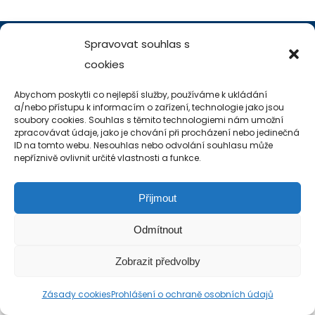
Copyright 2019-2026 Alfa Human Service
Spravovat souhlas s
/ TM Servis - the technical motion s.r.o.
cookies
Abychom poskytli co nejlepší služby, používáme k ukládání
a/nebo přístupu k informacím o zařízení, technologie jako jsou
soubory cookies. Souhlas s těmito technologiemi nám umožní
zpracovávat údaje, jako je chování při procházení nebo jedinečná
ID na tomto webu. Nesouhlas nebo odvolání souhlasu může
nepříznivě ovlivnit určité vlastnosti a funkce.
Přijmout
Odmítnout
Zobrazit předvolby
Zásady cookies
Prohlášení o ochraně osobních údajů