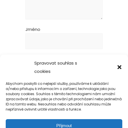
Jméno
E-mail
Spravovat souhlas s
cookies
Abychom poskytli co nejlepší služby, používáme k ukládání
Webová stránka
a/nebo přístupu k informacím o zařízení, technologie jako jsou
soubory cookies. Souhlas s těmito technologiemi nám umožní
zpracovávat údaje, jako je chování při procházení nebo jedinečná
ID na tomto webu. Nesouhlas nebo odvolání souhlasu může
nepříznivě ovlivnit určité vlastnosti a funkce.
Přijmout