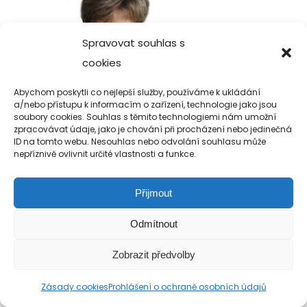
Spravovat souhlas s
cookies
Abychom poskytli co nejlepší služby, používáme k ukládání
a/nebo přístupu k informacím o zařízení, technologie jako jsou
soubory cookies. Souhlas s těmito technologiemi nám umožní
zpracovávat údaje, jako je chování při procházení nebo jedinečná
ID na tomto webu. Nesouhlas nebo odvolání souhlasu může
nepříznivě ovlivnit určité vlastnosti a funkce.
Copyright 2019-2026 Alfa Human Service
/ TM Servis - the technical motion s.r.o.
Přijmout
Odmítnout
Zobrazit předvolby
Zásady cookies
Prohlášení o ochraně osobních údajů