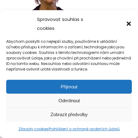
Spravovat souhlas s
cookies
Abychom poskytli co nejlepší služby, používáme k ukládání
a/nebo přístupu k informacím o zařízení, technologie jako jsou
soubory cookies. Souhlas s těmito technologiemi nám umožní
zpracovávat údaje, jako je chování při procházení nebo jedinečná
Copyright 2019-2026 Alfa Human Service
ID na tomto webu. Nesouhlas nebo odvolání souhlasu může
nepříznivě ovlivnit určité vlastnosti a funkce.
/ TM Servis - the technical motion s.r.o.
Přijmout
Odmítnout
Zobrazit předvolby
Zásady cookies
Prohlášení o ochraně osobních údajů