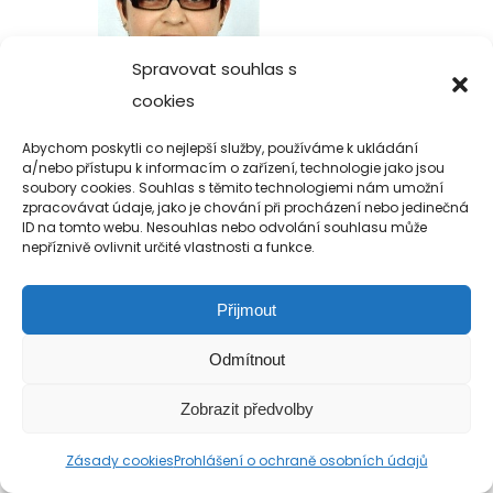
Spravovat souhlas s
cookies
Abychom poskytli co nejlepší služby, používáme k ukládání
a/nebo přístupu k informacím o zařízení, technologie jako jsou
soubory cookies. Souhlas s těmito technologiemi nám umožní
zpracovávat údaje, jako je chování při procházení nebo jedinečná
Copyright 2019-2026 Alfa Human Service
ID na tomto webu. Nesouhlas nebo odvolání souhlasu může
nepříznivě ovlivnit určité vlastnosti a funkce.
/ TM Servis - the technical motion s.r.o.
Přijmout
Odmítnout
Zobrazit předvolby
Zásady cookies
Prohlášení o ochraně osobních údajů