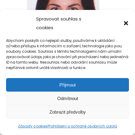
Spravovat souhlas s
cookies
Abychom poskytli co nejlepší služby, používáme k ukládání
a/nebo přístupu k informacím o zařízení, technologie jako jsou
soubory cookies. Souhlas s těmito technologiemi nám umožní
zpracovávat údaje, jako je chování při procházení nebo jedinečná
ID na tomto webu. Nesouhlas nebo odvolání souhlasu může
nepříznivě ovlivnit určité vlastnosti a funkce.
Přijmout
Copyright 2019-2026 Alfa Human Service
Odmítnout
/ TM Servis - the technical motion s.r.o.
Zobrazit předvolby
Zásady cookies
Prohlášení o ochraně osobních údajů