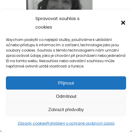
Spravovat souhlas s
cookies
Abychom poskytli co nejlepší služby, používáme k ukládání
a/nebo přístupu k informacím o zařízení, technologie jako jsou
soubory cookies. Souhlas s těmito technologiemi nám umožní
zpracovávat údaje, jako je chování při procházení nebo jedinečná
ID na tomto webu. Nesouhlas nebo odvolání souhlasu může
nepříznivě ovlivnit určité vlastnosti a funkce.
Přijmout
Copyright 2019-2026 Alfa Human Service
Odmítnout
/ TM Servis - the technical motion s.r.o.
Zobrazit předvolby
Zásady cookies
Prohlášení o ochraně osobních údajů