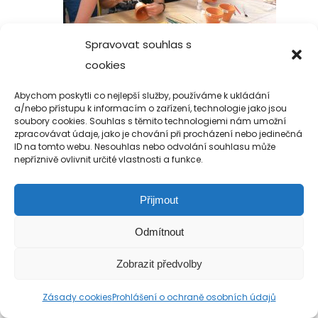
Spravovat souhlas s
cookies
Abychom poskytli co nejlepší služby, používáme k ukládání
Copyright 2019-2026 Alfa Human Service
a/nebo přístupu k informacím o zařízení, technologie jako jsou
soubory cookies. Souhlas s těmito technologiemi nám umožní
/ TM Servis - the technical motion s.r.o.
zpracovávat údaje, jako je chování při procházení nebo jedinečná
ID na tomto webu. Nesouhlas nebo odvolání souhlasu může
nepříznivě ovlivnit určité vlastnosti a funkce.
Přijmout
Odmítnout
Zobrazit předvolby
Zásady cookies
Prohlášení o ochraně osobních údajů