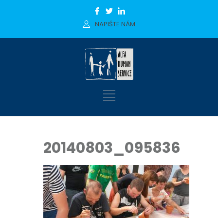
NAPIŠTE NÁM
20140803_095836