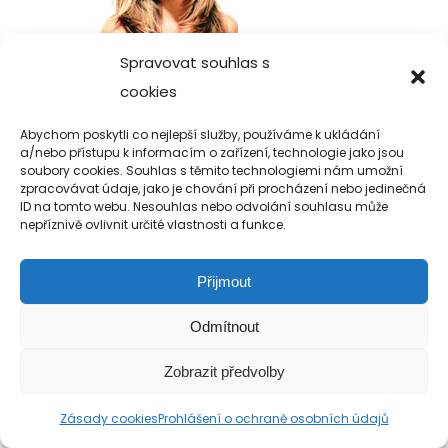
Spravovat souhlas s
cookies
Abychom poskytli co nejlepší služby, používáme k ukládání
a/nebo přístupu k informacím o zařízení, technologie jako jsou
soubory cookies. Souhlas s těmito technologiemi nám umožní
Copyright 2019-2026 Alfa Human Service
zpracovávat údaje, jako je chování při procházení nebo jedinečná
/ TM Servis - the technical motion s.r.o.
ID na tomto webu. Nesouhlas nebo odvolání souhlasu může
nepříznivě ovlivnit určité vlastnosti a funkce.
Přijmout
Odmítnout
Zobrazit předvolby
Zásady cookies
Prohlášení o ochraně osobních údajů