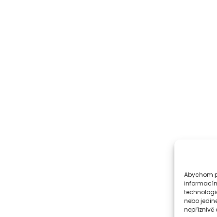
Abychom po
informacím
technologi
nebo jedin
nepříznivě o