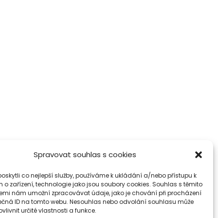
Spravovat souhlas s cookies
skytli co nejlepší služby, používáme k ukládání a/nebo přístupu k
 o zařízení, technologie jako jsou soubory cookies. Souhlas s těmito
emi nám umožní zpracovávat údaje, jako je chování při procházení
ečná ID na tomto webu. Nesouhlas nebo odvolání souhlasu může
vlivnit určité vlastnosti a funkce.