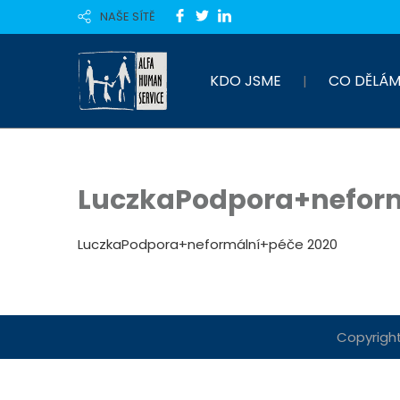
NAŠE SÍTĚ
KDO JSME
CO DĚLÁM
LuczkaPodpora+neform
LuczkaPodpora+neformální+péče 2020
Copyright