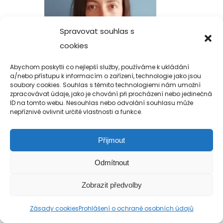
Spravovat souhlas s
cookies
Abychom poskytli co nejlepší služby, používáme k ukládání
a/nebo přístupu k informacím o zařízení, technologie jako jsou
soubory cookies. Souhlas s těmito technologiemi nám umožní
zpracovávat údaje, jako je chování při procházení nebo jedinečná
ID na tomto webu. Nesouhlas nebo odvolání souhlasu může
nepříznivě ovlivnit určité vlastnosti a funkce.
Přijmout
Copyright 2019-2026 Alfa Human Service
Odmítnout
/ TM Servis - the technical motion s.r.o.
Zobrazit předvolby
Zásady cookies
Prohlášení o ochraně osobních údajů