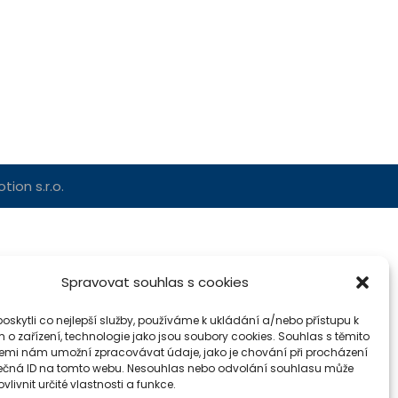
ion s.r.o.
Spravovat souhlas s cookies
skytli co nejlepší služby, používáme k ukládání a/nebo přístupu k
 o zařízení, technologie jako jsou soubory cookies. Souhlas s těmito
emi nám umožní zpracovávat údaje, jako je chování při procházení
ečná ID na tomto webu. Nesouhlas nebo odvolání souhlasu může
vlivnit určité vlastnosti a funkce.