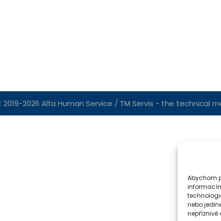
 2019-2026 Alfa Human Service / TM Servis - the technical mot
Abychom po
informacím
technologi
nebo jedin
nepříznivě o