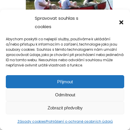
Spravovat souhlas s
cookies
Abychom poskytli co nejlepší služby, používáme k ukládání
a/nebo přístupu k informacím o zařízení, technologie jako jsou
soubory cookies. Souhlas s těmito technologiemi nám umožní
Copyright 2019-2026 Alfa Human Service
zpracovávat údaje, jako je chování při procházení nebo jedinečná
/ TM Servis - the technical motion s.r.o.
ID na tomto webu. Nesouhlas nebo odvolání souhlasu může
nepříznivě ovlivnit určité vlastnosti a funkce.
Přijmout
Odmítnout
Zobrazit předvolby
Zásady cookies
Prohlášení o ochraně osobních údajů