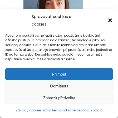
Spravovat souhlas s
cookies
Abychom poskytli co nejlepší služby, používáme k ukládání
a/nebo přístupu k informacím o zařízení, technologie jako jsou
soubory cookies. Souhlas s těmito technologiemi nám umožní
zpracovávat údaje, jako je chování při procházení nebo jedinečná
ID na tomto webu. Nesouhlas nebo odvolání souhlasu může
nepříznivě ovlivnit určité vlastnosti a funkce.
Přijmout
Copyright 2019-2026 Alfa Human Service
Odmítnout
/ TM Servis - the technical motion s.r.o.
Zobrazit předvolby
Zásady cookies
Prohlášení o ochraně osobních údajů