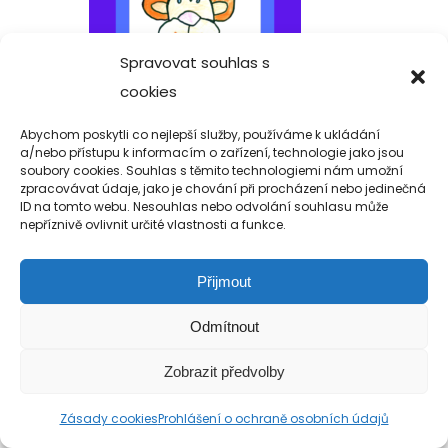
Spravovat souhlas s
cookies
Abychom poskytli co nejlepší služby, používáme k ukládání
a/nebo přístupu k informacím o zařízení, technologie jako jsou
soubory cookies. Souhlas s těmito technologiemi nám umožní
zpracovávat údaje, jako je chování při procházení nebo jedinečná
ID na tomto webu. Nesouhlas nebo odvolání souhlasu může
nepříznivě ovlivnit určité vlastnosti a funkce.
Přijmout
Odmítnout
Copyright 2019-2026 Alfa Human Service
/ TM Servis - the technical motion s.r.o.
Zobrazit předvolby
Zásady cookies
Prohlášení o ochraně osobních údajů