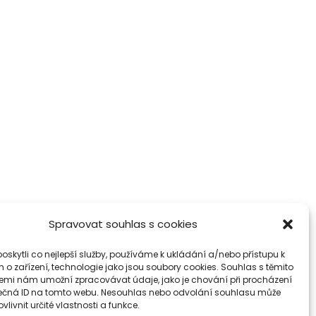
Spravovat souhlas s cookies
skytli co nejlepší služby, používáme k ukládání a/nebo přístupu k
 o zařízení, technologie jako jsou soubory cookies. Souhlas s těmito
emi nám umožní zpracovávat údaje, jako je chování při procházení
ečná ID na tomto webu. Nesouhlas nebo odvolání souhlasu může
vlivnit určité vlastnosti a funkce.