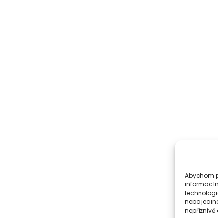
Abychom po
informacím
technologi
nebo jedin
nepříznivě o