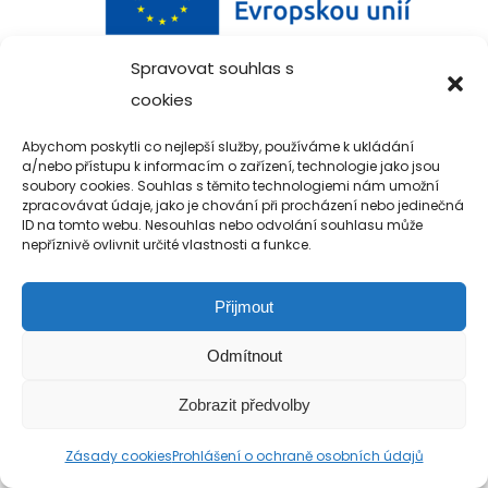
Spravovat souhlas s
cookies
Copyright 2019-2026 Alfa Human Service
Abychom poskytli co nejlepší služby, používáme k ukládání
/ TM Servis - the technical motion s.r.o.
a/nebo přístupu k informacím o zařízení, technologie jako jsou
soubory cookies. Souhlas s těmito technologiemi nám umožní
zpracovávat údaje, jako je chování při procházení nebo jedinečná
ID na tomto webu. Nesouhlas nebo odvolání souhlasu může
nepříznivě ovlivnit určité vlastnosti a funkce.
Přijmout
Odmítnout
Zobrazit předvolby
Zásady cookies
Prohlášení o ochraně osobních údajů