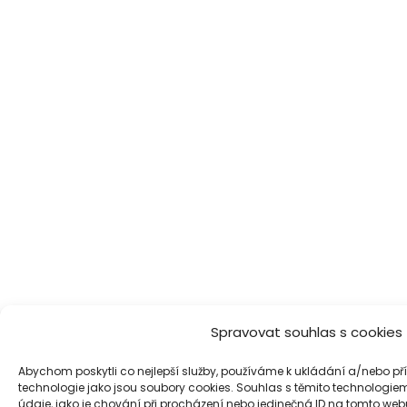
Spravovat souhlas s cookies
Abychom poskytli co nejlepší služby, používáme k ukládání a/nebo pří
technologie jako jsou soubory cookies. Souhlas s těmito technolog
údaje, jako je chování při procházení nebo jedinečná ID na tomto we