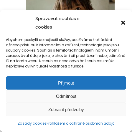
Spravovat souhlas s
cookies
Abychom poskytli co nejlepší služby, používáme k ukládání
a/nebo přístupu k informacím o zařízení, technologie jako jsou
soubory cookies. Souhlas s těmito technologiemi nám umožní
zpracovávat údaje, jako je chování při procházení nebo jedinečná
ID na tomto webu. Nesouhlas nebo odvolání souhlasu může
nepříznivě ovlivnit určité vlastnosti a funkce.
Přijmout
Copyright 2019-2026 Alfa Human Service
Odmítnout
/ TM Servis - the technical motion s.r.o.
Zobrazit předvolby
Zásady cookies
Prohlášení o ochraně osobních údajů