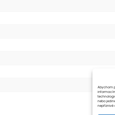
Abychom po
informacím
technologi
nebo jedin
nepříznivě o