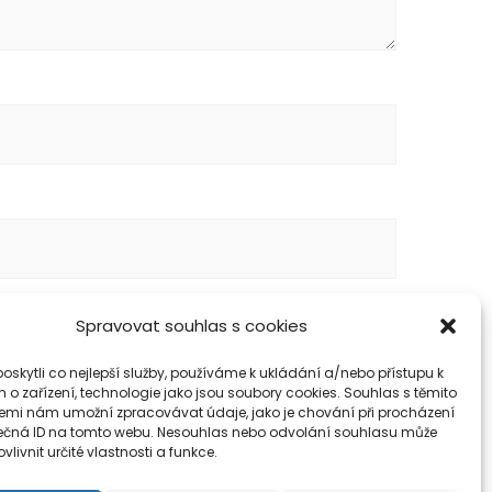
Spravovat souhlas s cookies
skytli co nejlepší služby, používáme k ukládání a/nebo přístupu k
 o zařízení, technologie jako jsou soubory cookies. Souhlas s těmito
emi nám umožní zpracovávat údaje, jako je chování při procházení
ečná ID na tomto webu. Nesouhlas nebo odvolání souhlasu může
vlivnit určité vlastnosti a funkce.