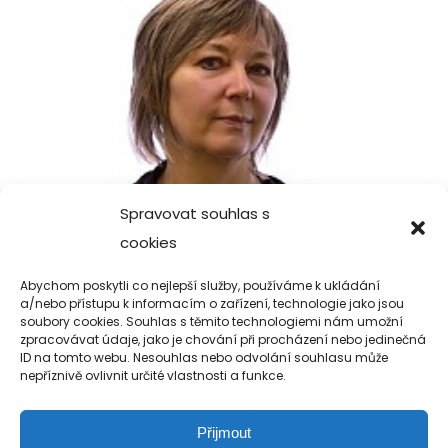
Spravovat souhlas s
cookies
Abychom poskytli co nejlepší služby, používáme k ukládání
a/nebo přístupu k informacím o zařízení, technologie jako jsou
soubory cookies. Souhlas s těmito technologiemi nám umožní
zpracovávat údaje, jako je chování při procházení nebo jedinečná
ID na tomto webu. Nesouhlas nebo odvolání souhlasu může
FINANČNÍ MANAŽERKA,
EKONOMKA ORGANIZACE
nepříznivě ovlivnit určité vlastnosti a funkce.
Přijmout