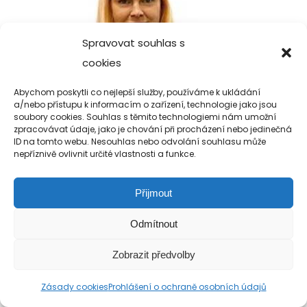
Spravovat souhlas s
cookies
Abychom poskytli co nejlepší služby, používáme k ukládání
a/nebo přístupu k informacím o zařízení, technologie jako jsou
soubory cookies. Souhlas s těmito technologiemi nám umožní
zpracovávat údaje, jako je chování při procházení nebo jedinečná
ID na tomto webu. Nesouhlas nebo odvolání souhlasu může
nepříznivě ovlivnit určité vlastnosti a funkce.
Přijmout
Copyright 2019-2026 Alfa Human Service
Odmítnout
/ TM Servis - the technical motion s.r.o.
Zobrazit předvolby
Zásady cookies
Prohlášení o ochraně osobních údajů