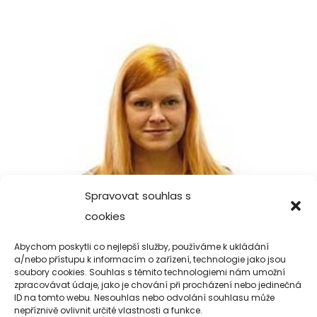
Spravovat souhlas s
cookies
Abychom poskytli co nejlepší služby, používáme k ukládání
a/nebo přístupu k informacím o zařízení, technologie jako jsou
soubory cookies. Souhlas s těmito technologiemi nám umožní
zpracovávat údaje, jako je chování při procházení nebo jedinečná
ID na tomto webu. Nesouhlas nebo odvolání souhlasu může
EXTERNÍ SPOLUPRACOVNICE
nepříznivě ovlivnit určité vlastnosti a funkce.
ALFY