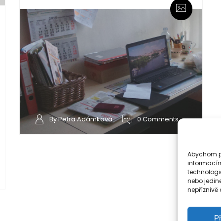
By Petra Adámková
0 Comments
Abychom po
informacím
technologi
nebo jedin
nepříznivě o
Př