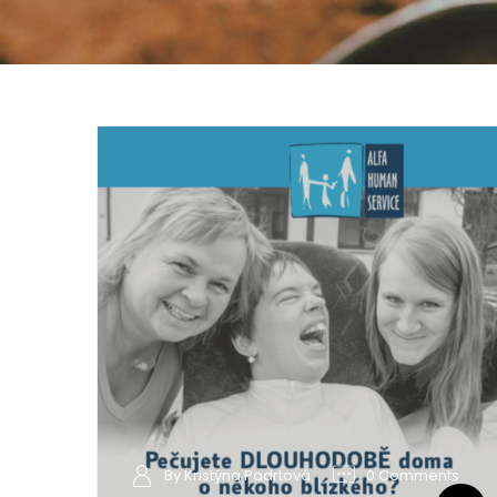
By Kristýna Padrtová
0 Comments