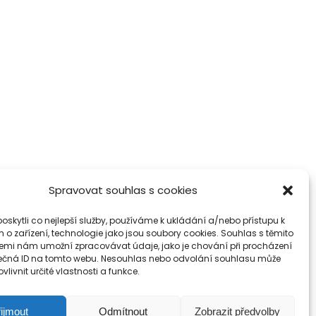
Spravovat souhlas s cookies
skytli co nejlepší služby, používáme k ukládání a/nebo přístupu k
 o zařízení, technologie jako jsou soubory cookies. Souhlas s těmito
emi nám umožní zpracovávat údaje, jako je chování při procházení
ečná ID na tomto webu. Nesouhlas nebo odvolání souhlasu může
vlivnit určité vlastnosti a funkce.
ijmout
Odmítnout
Zobrazit předvolby