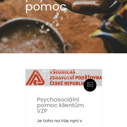
pomoc
By Petra Adámková
0 Comments
Psychosociální
pomoc klientům
VZP
Je toho na Vás nyní v