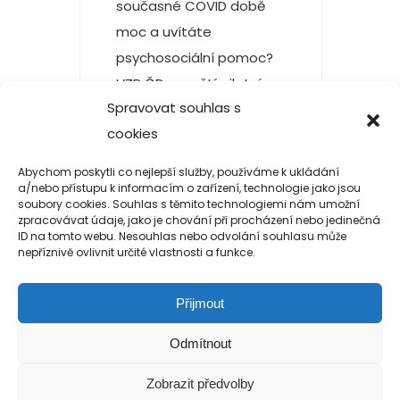
současné COVID době
moc a uvítáte
psychosociální pomoc?
VZP ČR spouští pilotní
Spravovat souhlas s
projekt pro zvýšení
cookies
dostupnosti
psychosociální podpory.
Abychom poskytli co nejlepší služby, používáme k ukládání
Vyberte si terapeuta ze
a/nebo přístupu k informacím o zařízení, technologie jako jsou
soubory cookies. Souhlas s těmito technologiemi nám umožní
„seznamu odborníků“ […]
zpracovávat údaje, jako je chování při procházení nebo jedinečná
ID na tomto webu. Nesouhlas nebo odvolání souhlasu může
READ MORE
nepříznivě ovlivnit určité vlastnosti a funkce.
Přijmout
Odmítnout
Zobrazit předvolby