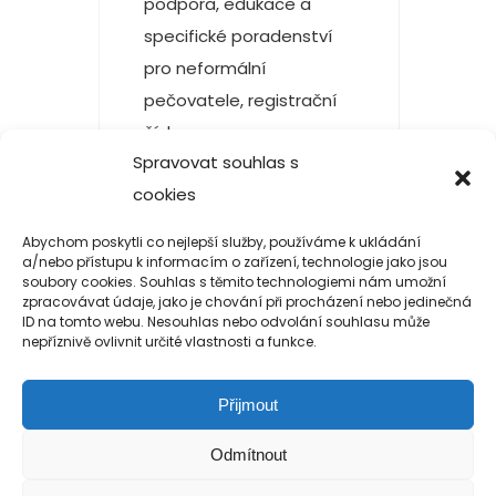
podpora, edukace a
specifické poradenství
pro neformální
pečovatele, registrační
číslo
Spravovat souhlas s
CZ.03.2.X/0.0/0.0/16_134/0008175
cookies
a projektu Podpora
neformálních pečovatelů
Abychom poskytli co nejlepší služby, používáme k ukládání
CZ.03.2.60/0.0/0.0/16_064/0006431.
a/nebo přístupu k informacím o zařízení, technologie jako jsou
soubory cookies. Souhlas s těmito technologiemi nám umožní
Tématem a celým […]
zpracovávat údaje, jako je chování při procházení nebo jedinečná
ID na tomto webu. Nesouhlas nebo odvolání souhlasu může
READ MORE
nepříznivě ovlivnit určité vlastnosti a funkce.
Přijmout
Odmítnout