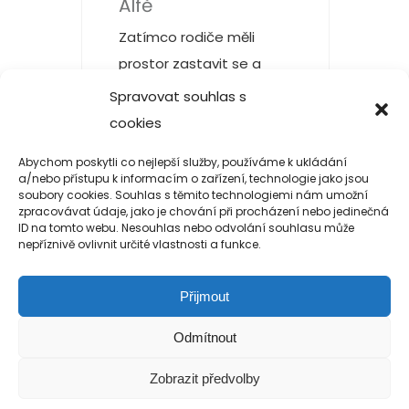
Alfě
Zatímco rodiče měli
prostor zastavit se a
nabrat energii, jejich děti
Spravovat souhlas s
si s asistenty užily vlastní
cookies
dobrodružný program:
Abychom poskytli co nejlepší služby, používáme k ukládání
výlet do Letňan spojený s
a/nebo přístupu k informacím o zařízení, technologie jako jsou
nácvikem cestování MHD
soubory cookies. Souhlas s těmito technologiemi nám umožní
zpracovávat údaje, jako je chování při procházení nebo jedinečná
a orientace v Praze […]
ID na tomto webu. Nesouhlas nebo odvolání souhlasu může
nepříznivě ovlivnit určité vlastnosti a funkce.
READ MORE
Přijmout
Odmítnout
Zobrazit předvolby
Copyright 2019-2026 Alfa Human Service