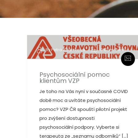
By Petra Adámková
0 Comments
Psychosociální pomoc
klientům VZP
Je toho na Vás nyní v současné COVID
době moc a uvítáte psychosociální
pomoc? VZP ČR spouští pilotní projekt
pro zvýšení dostupnosti
psychosociální podpory. Vyberte si
terapeuta ze „seznamu odborníků“ […]