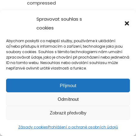
compressed
Spravovat souhlas s
cookies
Copyright 2019-2026 Alfa Human Service
Abychom poskytli co nejlepší služby, používáme k ukládání
/ TM Servis - the technical motion s.r.o.
a/nebo přístupu k informacím o zařízení, technologie jako jsou
soubory cookies. Souhlas s těmito technologiemi nám umožní
zpracovávat údaje, jako je chování při procházení nebo jedinečná
ID na tomto webu. Nesouhlas nebo odvolání souhlasu může
nepříznivě ovlivnit určité vlastnosti a funkce.
Přijmout
Odmítnout
Zobrazit předvolby
Zásady cookies
Prohlášení o ochraně osobních údajů